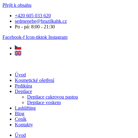
Přejít k obsahu
+420 605 033 620
sedmenebe@brazilkahk.cz
Po - pá: 8:00 - 21:30
Facebook-f
Icon-tiktok
Instagram
Úvod
Kosmetické ošetření
Pedikúra
Depilace
Depilace cukrovou pastou
Depilace voskem
Lashlifting
Blog
Ceník
Kontakty
Úvod