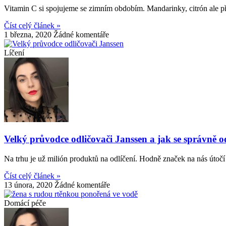
Vitamin C si spojujeme se zimním obdobím. Mandarinky, citrón ale př
Číst celý článek »
1 března, 2020
Žádné komentáře
Líčení
Velký průvodce odličovači Janssen a jak se správně od
Na trhu je už milión produktů na odlíčení. Hodně značek na nás útočí v
Číst celý článek »
13 února, 2020
Žádné komentáře
Domácí péče