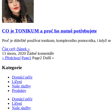
CO je TONIKUM a proč ho nutně potřebujete
Proč je důležité používat tonikum, komplexního pomocníka, i když se
Číst celý článek »
13 února, 2020
Žádné komentáře
« Předchozí
Page
1
Page
2
Další »
Kategorie
Domácí péče
Líčení
Naše služby
Produkty
Domácí péče
Líčení
Naše služby