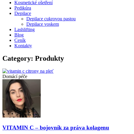
Kosmetické ošetření
Pedikúra
Depilace
Depilace cukrovou pastou
Depilace voskem
Lashlifting
Blog
Ceník
Kontakty
Category: Produkty
Domácí péče
VITAMIN C – bojovník za práva kolagenu