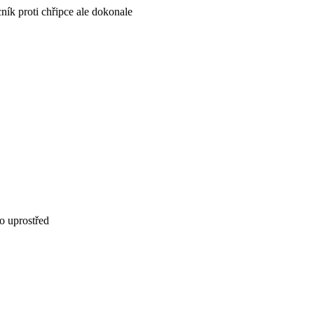
ík proti chřipce ale dokonale
bo uprostřed